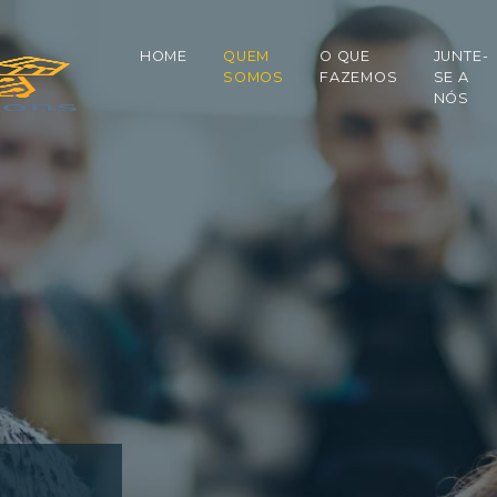
HOME
QUEM
O QUE
JUNTE-
SOMOS
FAZEMOS
SE A
NÓS