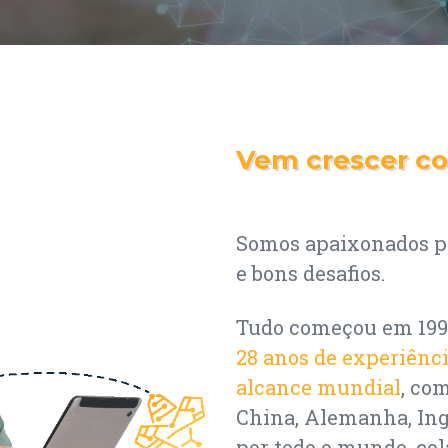
Vem crescer c
Somos apaixonados po
e bons desafios.
Tudo começou em 19
28 anos de experiênc
alcance mundial
, co
China, Alemanha, Ing
por todo o mundo, co