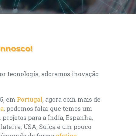
onnosco!
r tecnologia, adoramos inovação
95, em
Portugal
, agora com mais de
ia
, podemos falar que temos um
m projetos para a Índia, Espanha,
laterra, USA, Suíça e um pouco
laborando de forma
efetiva
.