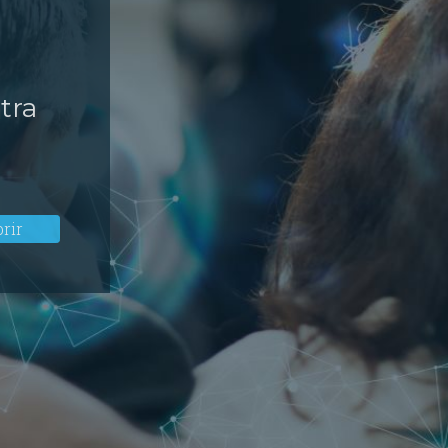
tra
rir